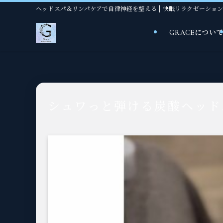
ヘッドスパ＆リンパケアで自律神経を整える | 快眠リラクゼーションサロンGrac
GRACEについ
シュワっと弾ける炭酸ヘッド