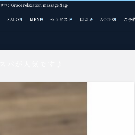
e relaxation massage Nagoya
て
SALON
MENU
セラピスト
口コミ
ACCESS
ご予
スパが人気です♪