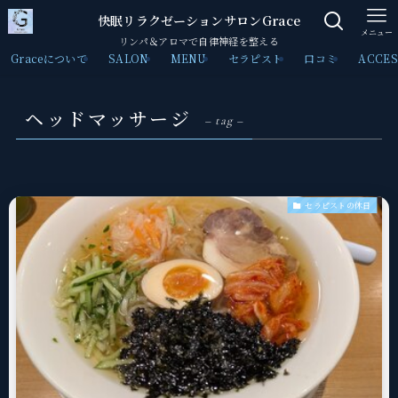
快眠リラクゼーションサロンGrace
メニュー
リンパ＆アロマで自律神経を整える
Graceについて
SALON
MENU
セラピスト
口コミ
ACCES
ヘッドマッサージ
– tag –
セラピストの休日