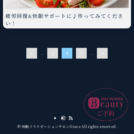
疲労回復&快眠サポートに♪作ってみてくださ
い！
1
...
3
4
5
...
14
©
快眠リラクゼーションサロンGrace All rights reserved.